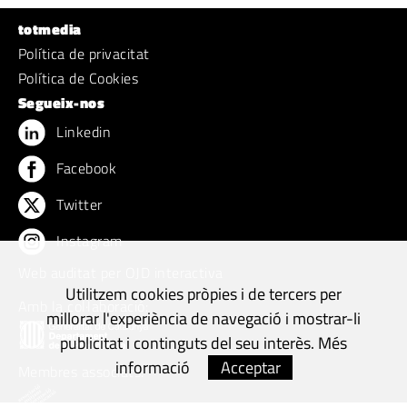
Vallès
del Vallès
totmedia
Política de privacitat
Política de Cookies
Segueix-nos
Linkedin
Facebook
Twitter
Instagram
Web auditat per OJD interactiva
Utilitzem cookies pròpies i de tercers per
Amb la col·laboració:
millorar l'experiència de navegació i mostrar-li
publicitat i continguts del seu interès.
Més
informació
Acceptar
Membres associats: