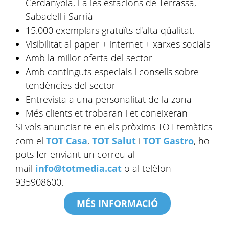
Cerdanyola, i a les estacions de Terrassa,
Sabadell i Sarrià
15.000 exemplars gratuïts d'alta qüalitat.
Visibilitat al paper + internet + xarxes socials
Amb la millor oferta del sector
Amb continguts especials i consells sobre
tendències del sector
Entrevista a una personalitat de la zona
Més clients et trobaran i et coneixeran
Si vols anunciar-te en els pròxims TOT temàtics
com el
TOT Casa
,
TOT Salut
i
TOT Gastro
, ho
pots fer enviant un correu al
mail
info@totmedia.cat
o al telèfon
935908600.
MÉS INFORMACIÓ