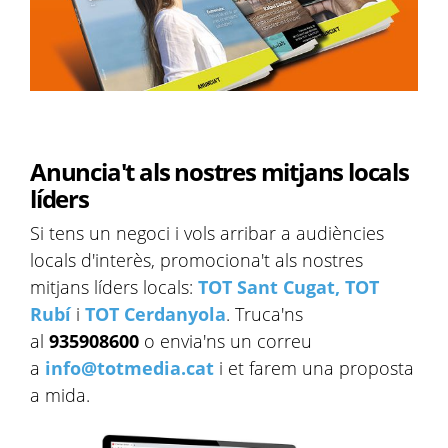
Anuncia't als nostres mitjans locals
líders
Si tens un negoci i vols arribar a audiències
locals d'interès, promociona't als nostres
mitjans líders locals:
TOT Sant Cugat,
TOT
Rubí
i
TOT Cerdanyola
. Truca'ns
al
935908600
o envia'ns un correu
a
info@totmedia.cat
i et farem una proposta
a mida.