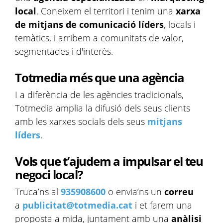
local
.​ Coneixem el territori i tenim una
xarxa
de mitjans de comunicació líders
, locals i
temàtics, i arribem a comunitats de valor,
segmentades i d'interès.
Totmedia més que una agència
I a diferència de les agències tradicionals,
Totmedia amplia la difusió dels seus clients
amb les xarxes socials dels seus
mitjans
líders
.
Vols que t’ajudem a impulsar el teu
negoci local?
Truca’ns al
935908600
o envia’ns un
correu
a
publicitat@totmedia.cat
i et farem una
proposta a mida, juntament amb una
anàlisi