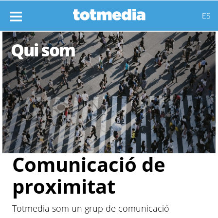
ES
Qui som
Comunicació de
proximitat
Totmedia som un grup de comunicació