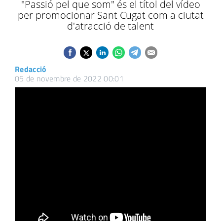
"Passió pel que som" és el títol del vídeo
per promocionar Sant Cugat com a ciutat
d'atracció de talent
Redacció
05 de novembre de 2022 00:01